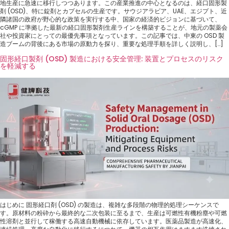
地生産に急速に移行しつつあります。この産業推進の中心となるのは、経口固形製
剤 (OSD)、特に錠剤とカプセルの生産です。サウジアラビア、UAE、エジプト、近
隣諸国の政府が野心的な政策を実行する中、国家の経済的ビジョンに基づいて、
cGMP に準拠した最新の経口固形製剤生産ラインを構築することが、地元の製薬会
社や投資家にとっての最優先事項となっています。この記事では、中東の OSD 製
造ブームの背後にある市場の原動力を探り、重要な処理手順を詳しく説明し、[…]
固形経口製剤 (OSD) 製造における安全管理: 装置とプロセスのリスク
を軽減する
はじめに 固形経口剤 (OSD) の製造は、複雑な多段階の物理的処理シーケンスで
す。原材料の粉砕から最終的な二次包装に至るまで、生産は可燃性有機粉塵や可燃
性溶剤と並行して稼働する高速自動機械に依存しています。医薬品製造が高速化、