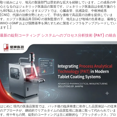
取り組みにより、地元の製薬部門は歴史的な拡大を経験しています。この成長の中
心となるのはジェネリック医薬品の製造です。ジェネリック医薬品は全処方箋のう
ち80%以上を占めていますエジプトでは、心臓血管、抗感染症、中枢神経系
(CNS)、代謝の治療分野にわたって、手頃な価格で高品質の治療を提供していま
す。エジプト医薬品局 (EDA) の規制監督の下、地元および地域の生産者は、厳格な
WHO-cGMP および国際基準を満たすために製造インフラをアップグレードしてい
ます […]
最新の錠剤コーティング システムへのプロセス分析技術 (PAT) の統合
はじめに 現代の医薬品製造では、バッチ後の臨床検査に依存した品質保証への従来
のアプローチが、継続的でリアルタイムの品質監視に急速に取って代わられていま
す。何十年もの間、錠剤のコーティングは主に経験的な「ブラックボックス」プロ