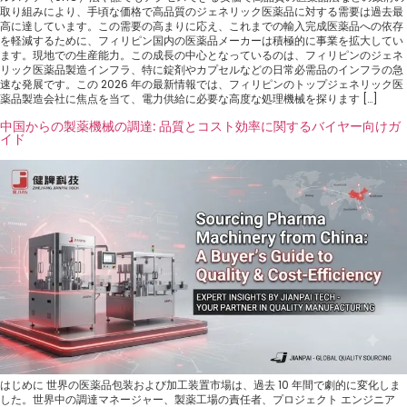
取り組みにより、手頃な価格で高品質のジェネリック医薬品に対する需要は過去最
高に達しています。この需要の高まりに応え、これまでの輸入完成医薬品への依存
を軽減するために、フィリピン国内の医薬品メーカーは積極的に事業を拡大してい
ます。現地での生産能力。この成長の中心となっているのは、フィリピンのジェネ
リック医薬品製造インフラ、特に錠剤やカプセルなどの日常必需品のインフラの急
速な発展です。この 2026 年の最新情報では、フィリピンのトップジェネリック医
薬品製造会社に焦点を当て、電力供給に必要な高度な処理機械を探ります […]
中国からの製薬機械の調達: 品質とコスト効率に関するバイヤー向けガ
イド
はじめに 世界の医薬品包装および加工装置市場は、過去 10 年間で劇的に変化しま
した。世界中の調達マネージャー、製薬工場の責任者、プロジェクト エンジニア