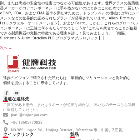
則、または患者の安全性の侵害につながる可能性があります。世界クラスの製薬機
器メーカーがコアコンポーネントに手を抜かないのはまさにこのためです。厳しい
cGMP、FDA、および EMA 基準を満たすために、トップレベルの機械には常にシー
メンスなどの世界的に認められたブランドが搭載されています。Allen-Bradley
(ロックウェル・オートメーション)、および Festo。しかし、これらのグローバル
コンポーネントは正確に何をもたらすのでしょうか?これらを統合することが信頼
できる製薬機器の究極の特徴である理由を詳しく見てみましょう。 「頭脳」:
Siemens & Allen-Bradley PLC プログラマブル ロジック […]
次へ
→
進歩のビジョンで確立された私たちは、革新的なソリューションと例外的な
価値を提供することに専念しています。
迅速な連絡先
ご質問がある場合、またはサポートが必要な場合は、 私たちのチームとお気軽
に連絡してください。
jianli@cnjianpai.com
+86 13605770828
N0.989 Lingde Rd、Haijing District、Wenzhou市、中国、Z江省。
クイックリンク
製品