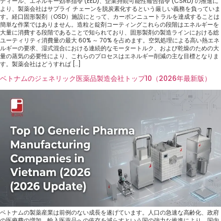
ディール、エネルギー効率指令 (EED)、企業持続可能性報告指令 (CSRD) の推進に
より、製薬会社はサプライ チェーンを脱炭素化するという厳しい義務を負っていま
す。経口固形製剤（OSD）施設にとって、カーボンニュートラルを達成することは
簡単な作業ではありません。造粒と錠剤コーティングこれらの段階はエネルギーを
大量に消費する段階であることで知られており、固形製剤の製造ラインにおける総
ユーティリティ消費量の最大 60% ～ 70% を占めます。空気処理による高い熱エネ
ルギーの要求、湿式混合における連続的なモータートルク、および乾燥のための大
量の蒸気の必要性により、これらのプロセスはエネルギー削減の主な目標となりま
す。製薬会社はどうすれば […]
ベトナムのジェネリック医薬品製造会社トップ10（2026年最新版）
ベトナムの製薬産業は前例のない成長を遂げています。人口の急速な高齢化、政府
の医療費の増加、輸入医薬品への依存を減らすという国の強力な推進により、国内