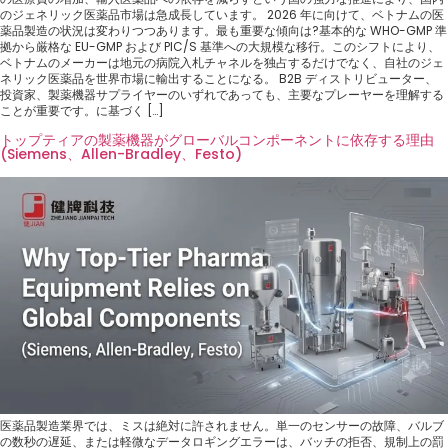
のジェネリック医薬品市場は急成長しています。 2026 年に向けて、ベトナムの医
薬品製造の状況は変わりつつあります。最も重要な傾向は?基本的な WHO-GMP 準
拠から厳格な EU-GMP および PIC/S 基準への大規模な移行。このシフトにより、
ベトナムのメ​​ーカーは地元の病院入札チャネルを独占するだけでなく、自社のジェ
ネリック医薬品を世界市場に輸出することになる。 B2B ディストリビューター、
投資家、製薬機器サプライヤーのいずれであっても、主要なプレーヤーを理解する
ことが重要です。に基づく […]
トップティアの製薬機器がグローバルコンポーネントに依存する理由
(Siemens、Allen-Bradley、Festo)
医薬品製造業界では、ミスは絶対に許されません。単一のセンサーの故障、バルブ
の数秒の遅延、または軽微なデータロギングエラーは、バッチの拒否、規制上の罰