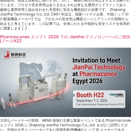
連続処理、高度な自動化に移行するにつれて、機器の相互作用はますます洗練され
ています。プロセス安全管理はありませんそれは単なる運用ガイドラインであり、
厳格な運用管理と組み合わせた本質的に安全な機器設計が必要です。 Zhejiang
JianPai Technology Co., Ltd. (1997 年設立、国家ハイテク企業、中国トップ 10
の製薬機器メーカー) では、プロセスの安全性は機器エンジニアリングの段階から
始まると考えています。この記事では、全体にわたる中核的な安全リスクを体系的
に調査します […]
Pharmaconex エジプト 2026 での JianPai テクノロジーへのご招待
|ブースH22
大切なパートナーの皆様、MENA 地域の主要な製薬イベントである Pharmaconex
エジプト 2026 に Zhejiang JianPai Technology Co., Ltd. をぜひご訪問くださ
い。中国の大手イノベーターであり固形剤処理機械のトップ 10 メーカーである