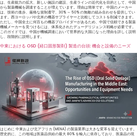
は、生産能力の拡大、新しい施設の建設、生産ラインの近代化を目的として、中国
から製薬機械を調達することが増えています。理由は簡単です。中国のメーカー
は、技術の進歩、厳格な規制遵守、30% ～ 50% の無敵の組み合わせを提供してい
ます。西ヨーロッパや北米の機器サプライヤーと比較してコストを削減できます。
ただし、中国全土に何百もの機器プロバイダーがあるため、中国で信頼できる製薬
機械メーカーを見つけるには、体系化されたデューデリジェンス戦略が必要です。
このガイドでは、中国が機械調達において世界的な大国になった理由を詳しく説明
し、段階的に説明します。
中東における OSD (経口固形製剤) 製造の台頭: 機会と設備のニーズ
はじめに 中東および北アフリカ (MENA) の製薬業界は大きな変革を迎えています。
歴史的に、この地域は医薬品供給の最大 80% を輸入に依存しており、医薬品の現