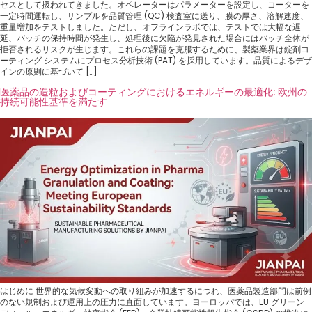
セスとして扱われてきました。オペレーターはパラメーターを設定し、コーターを
一定時間運転し、サンプルを品質管理 (QC) 検査室に送り、膜の厚さ、溶解速度、
重量増加をテストしました。ただし、オフラインラボでは、テストでは大幅な遅
延、バッチの保持時間が発生し、処理後に欠陥が発見された場合にはバッチ全体が
拒否されるリスクが生じます。これらの課題を克服するために、製薬業界は錠剤コ
ーティング システムにプロセス分析技術 (PAT) を採用しています。品質によるデザ
インの原則に基づいて […]
医薬品の造粒およびコーティングにおけるエネルギーの最適化: 欧州の
持続可能性基準を満たす
はじめに 世界的な気候変動への取り組みが加速するにつれ、医薬品製造部門は前例
のない規制および運用上の圧力に直面しています。ヨーロッパでは、EU グリーン