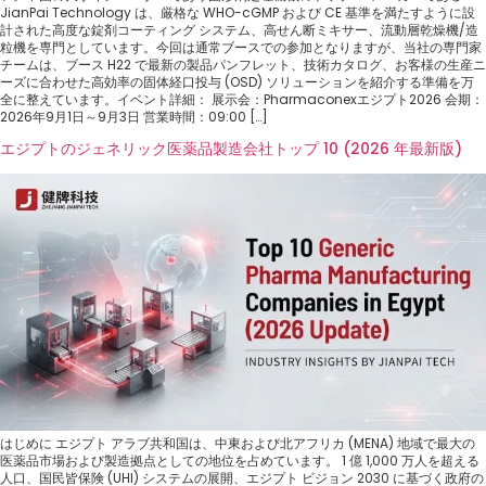
JianPai Technology は、厳格な WHO-cGMP および CE 基準を満たすように設
計された高度な錠剤コーティング システム、高せん断ミキサー、流動層乾燥機/造
粒機を専門としています。今回は通常ブースでの参加となりますが、当社の専門家
チームは、ブース H22 で最新の製品パンフレット、技術カタログ、お客様の生産ニ
ーズに合わせた高効率の固体経口投与 (OSD) ソリューションを紹介する準備を万
全に整えています。イベント詳細： 展示会：Pharmaconexエジプト2026 会期：
2026年9月1日～9月3日 営業時間：09:00 […]
エジプトのジェネリック医薬品製造会社トップ 10 (2026 年最新版)
はじめに エジプト アラブ共和国は、中東および北アフリカ (MENA) 地域で最大の
医薬品市場および製造拠点としての地位を占めています。 1 億 1,000 万人を超える
人口、国民皆保険 (UHI) システムの展開、エジプト ビジョン 2030 に基づく政府の