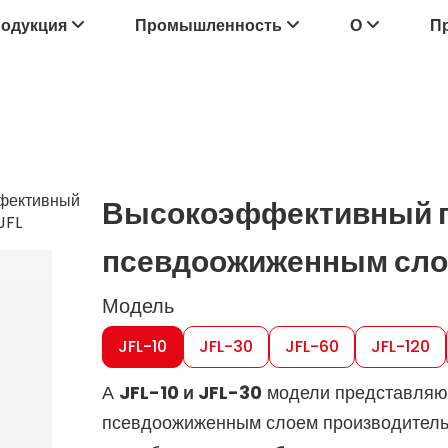
одукция
Промышленность
О
П
фективный
Высокоэффективный гр
JFL
псевдоожиженным слое
Модель
JFL-10
JFL-30
JFL-60
JFL-120
А
JFL-10 и JFL-30
модели представляют
псевдоожиженным слоем производител