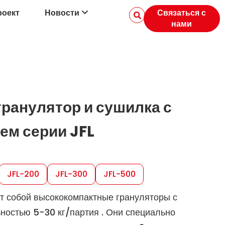
роект
Новости
Связаться с
нами
анулятор и сушилка с
м серии JFL
JFL-200
JFL-300
JFL-500
 собой высококомпактные грануляторы с
ьностью 5-30
кг/партия
. Они специально