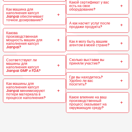
Какой сертификат у вас
есть на свое
Как машина для
оборудование?
наполнения капсул
Jianpai обеспечивает
точное дозирование?
А как насчет услуг после
продажи продукта?
Какова
производственная
мощность машин для
Как я могу быть вашим
наполнения капсул
агентом в моей стране?
Jianpai?
Сколько выставки вы
Соответствуют ли
приняли участие?
машины для
наполнения капсул
Jianpai GMP и FDA?
Где вы находитесь?
Удобно ли вас
Как машины для
посетить?
наполнения капсул
Jianpai минимизируют
потери материала в
Какое влияние на ваш
процессе наполнения?
производственный
процесс оказывает на
окружающую среду?