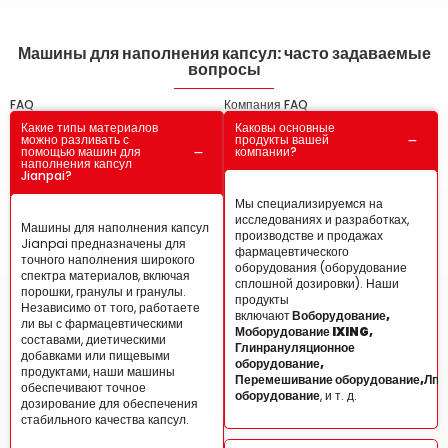
Машины для наполнения капсул: часто задаваемые
вопросы
FAQ
Компания FAQ
Какие типы материалов
Каковы основные
можно разливать с
продукты вашей
помощью машин для
компании?
наполнения капсул
Jianpai?
Мы специализируемся на
исследованиях и разработках,
Машины для наполнения капсул
производстве и продажах
Jianpai предназначены для
фармацевтического
точного наполнения широкого
оборудования (оборудование
спектра материалов, включая
сплошной дозировки). Наши
порошки, гранулы и гранулы.
продукты
Независимо от того, работаете
включают
В
оборудование,
ли вы с фармацевтическими
М
оборудование IXING,
составами, диетическими
Глин
рануляционное
добавками или пищевыми
оборудование,
продуктами, наши машины
Перемешивание
оборудование,
Л
по
обеспечивают точное
оборудование
, и т. д.
дозирование для обеспечения
стабильного качества капсул.