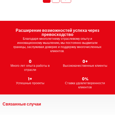
Расширение возможностей успеха через
превосходство
Благодаря многолетнему отраслевому опыту и
инновационному мышлению, мы постоянно выдвигали
границы, заслуживая доверие и поддержку многочисленных
клиентов.
1
48
+
Много лет опыта работы в
Высококачественные клиенты
отрасли
99
+
9
%
Успешные проекты
Ставка удовлетворенности
клиентов
Связанные случаи