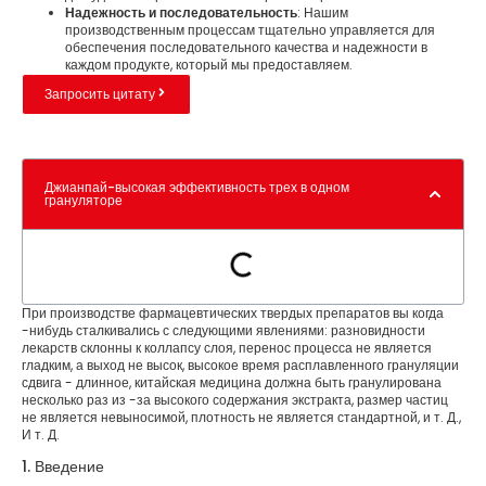
Надежность и последовательность
: Нашим
производственным процессам тщательно управляется для
обеспечения последовательного качества и надежности в
каждом продукте, который мы предоставляем.
Запросить цитату
Джианпай-высокая эффективность трех в одном
грануляторе
При производстве фармацевтических твердых препаратов вы когда
-нибудь сталкивались с следующими явлениями: разновидности
лекарств склонны к коллапсу слоя, перенос процесса не является
гладким, а выход не высок, высокое время расплавленного грануляции
сдвига - длинное, китайская медицина должна быть гранулирована
несколько раз из -за высокого содержания экстракта, размер частиц
не является невыносимой, плотность не является стандартной, и т. Д.,
И т. Д.
1. Введение