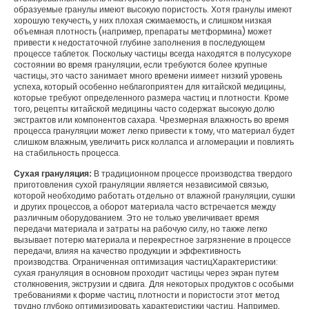
образуемые гранулы имеют высокую пористость. Хотя гранулы имеют
хорошую текучесть, у них плохая сжимаемость, и слишком низкая
объемная плотность (например, препараты метформина) может
привести к недостаточной глубине заполнения в последующем
процессе таблеток. Поскольку частицы всегда находятся в полусухоре
состоянии во время грануляции, если требуются более крупные
частицы, это часто занимает много времени иимеет низкий уровень
успеха, который особенно неблагоприятен для китайской медицины,
которые требуют определенного размера частиц и плотности. Кроме
того, рецепты китайской медицины часто содержат высокую долю
экстрактов или компонентов сахара. Чрезмерная влажность во время
процесса грануляции может легко привести к тому, что материал будет
слишком влажным, увеличить риск коллапса и агломерации и повлиять
на стабильность процесса.
Сухая грануляция:
В традиционном процессе производства твердого
приготовления сухой грануляции является независимой связью,
которой необходимо работать отдельно от влажной грануляции, сушки
и других процессов, а оборот материала часто встречается между
различным оборудованием. Это не только увеличивает время
передачи материала и затраты на рабочую силу, но также легко
вызывает потерю материала и перекрестное загрязнение в процессе
передачи, влияя на качество продукции и эффективность
производства. Ограниченная оптимизация частицХарактеристики:
сухая грануляция в основном проходит частицы через экран путем
столкновения, экструзии и сдвига. Для некоторых продуктов с особыми
требованиями к форме частиц, плотности и пористости этот метод
трудно глубоко оптимизировать характеристики частиц. Например,