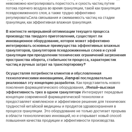
невозможно контролировать пористость и сухость частиц путем
потока горячего воздуха во время грануляции, такой как грануляция
псевдоожиженного слоя, а также трудно эффективно
регулироватьСила связывания и сжимаемость частиц на стадии
грануляции, как эффективная влажная грануляция.
В контексте непрерывной оптимизации текущего процесса
производства твердого приготовления, существует ли
инновационное оборудование, которое может эффективно
интегрировать основные преимущества эффективных влажных
грануляторов, грануляторов псевдоожиженных слоев и сухой
грануляции при преодолении технических ограничений загрязнения
пространства оборота, стабильности процесса, характеристик
частиц и ручных затрат на транспортировку?
Осуществляя потребности клиентов и обусловленная
технологическими инновациями, Jianpai последовательно
реализовал эту концепцию разработки.
Как представитель нового
поколения фармацевтического оборудования, J
Янпай-высокая
эффективность трех в одном грануляторе
Интегрирует передовые
концепции современной фармацевтической технологии и
предоставляет комплексное и эффективное решение для технических
трудностей китайской медицины и продуктов здравоохранения в
процессе грануляции. Это оборудование не только достигает прорыва
в области технологических инноваций, но и открывает новый способ
повышения качества продукции и эффективности производства.