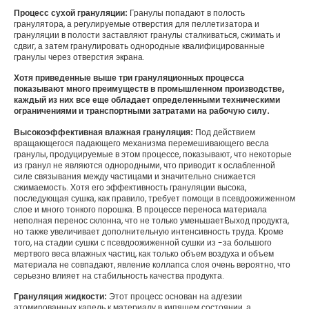
Процесс сухой грануляции:
Гранулы попадают в полость
гранулятора, а регулируемые отверстия для пеллетизатора и
грануляции в полости заставляют гранулы сталкиваться, сжимать и
сдвиг, а затем гранулировать однородные квалифицированные
гранулы через отверстия экрана.
Хотя приведенные выше три грануляционных процесса
показывают много преимуществ в промышленном производстве,
каждый из них все еще обладает определенными техническими
ограничениями и транспортными затратами на рабочую силу.
Высокоэффективная влажная грануляция:
Под действием
вращающегося падающего механизма перемешивающего весла
гранулы, продуцируемые в этом процессе, показывают, что некоторые
из гранул не являются однородными, что приводит к ослабленной
силе связывания между частицами и значительно снижается
сжимаемость. Хотя его эффективность грануляции высока,
последующая сушка, как правило, требует помощи в псевдоожиженном
слое и много тонкого порошка. В процессе переноса материала
неполная перенос склонна, что не только уменьшаетВыход продукта,
но также увеличивает дополнительную интенсивность труда. Кроме
того, на стадии сушки с псевдоожиженной сушки из -за большого
мертвого веса влажных частиц, как только объем воздуха и объем
материала не совпадают, явление коллапса слоя очень вероятно, что
серьезно влияет на стабильность качества продукта.
Грануляция жидкости:
Этот процесс основан на адгезии
атомированных капель к материалу в кипящем состоянии, а