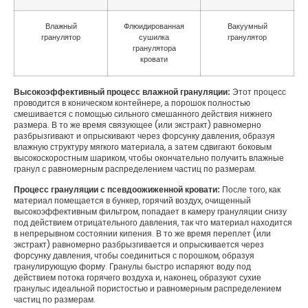
Влажный
Флюидированная
Вакуумный
гранулятор
сушилка
гранулятор
гранулятора
кровати
Высокоэффективный процесс влажной грануляции:
Этот процесс
проводится в коническом контейнере, а порошок полностью
смешивается с помощью сильного смешанного действия нижнего
размера. В то же время связующее (или экстракт) равномерно
разбрызгивают и опрыскивают через форсунку давления, образуя
влажную структуру мягкого материала, а затем сдвигают боковым
высокоскоростным шариком, чтобы окончательно получить влажные
гранул с равномерным распределением частиц по размерам.
Процесс грануляции с псевдоожиженной кровати:
После того, как
материал помещается в бункер, горячий воздух, очищенный
высокоэффективным фильтром, попадает в камеру грануляции снизу
под действием отрицательного давления, так что материал находится
в непрерывном состоянии кипения. В то же время переплет (или
экстракт) равномерно разбрызгивается и опрыскивается через
форсунку давления, чтобы соединиться с порошком, образуя
гранулирующую форму. Гранулы быстро испаряют воду под
действием потока горячего воздуха и, наконец, образуют сухие
гранулыс идеальной пористостью и равномерным распределением
частиц по размерам.