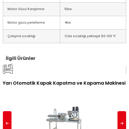
Motor Gücü Karıştırma
15kw
Motor gücü peletleme
4kw
Çalışma sıcaklığı
Oda sıcaklığı yaklaşık 80-100 ℃
İlgili Ürünler
Yarı Otomatik Kapak Kapatma ve Kapama Makinesi
K