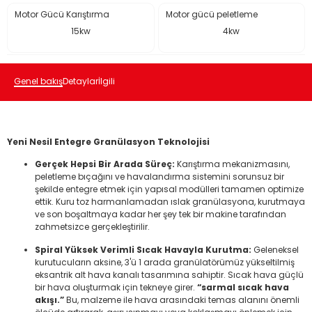
Motor Gücü Karıştırma
Motor gücü peletleme
15kw
4kw
Genel bakış
Detaylar
İlgili
Yeni Nesil Entegre Granülasyon Teknolojisi
Gerçek Hepsi Bir Arada Süreç:
Karıştırma mekanizmasını,
peletleme bıçağını ve havalandırma sistemini sorunsuz bir
şekilde entegre etmek için yapısal modülleri tamamen optimize
ettik. Kuru toz harmanlamadan ıslak granülasyona, kurutmaya
ve son boşaltmaya kadar her şey tek bir makine tarafından
zahmetsizce gerçekleştirilir.
Spiral Yüksek Verimli Sıcak Havayla Kurutma:
Geleneksel
kurutucuların aksine, 3'ü 1 arada granülatörümüz yükseltilmiş
eksantrik alt hava kanalı tasarımına sahiptir. Sıcak hava güçlü
bir hava oluşturmak için tekneye girer.
“sarmal sıcak hava
akışı.”
Bu, malzeme ile hava arasındaki temas alanını önemli