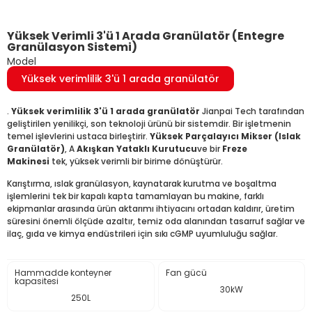
Yüksek Verimli 3'ü 1 Arada Granülatör (Entegre
Granülasyon Sistemi)
Model
Yüksek verimlilik 3'ü 1 arada granülatör
.
Yüksek verimlilik 3'ü 1 arada granülatör
Jianpai Tech tarafından
geliştirilen yenilikçi, son teknoloji ürünü bir sistemdir. Bir işletmenin
temel işlevlerini ustaca birleştirir.
Yüksek Parçalayıcı Mikser (Islak
Granülatör)
, A
Akışkan Yataklı Kurutucu
ve bir
Freze
Makinesi
tek, yüksek verimli bir birime dönüştürür.
Karıştırma, ıslak granülasyon, kaynatarak kurutma ve boşaltma
işlemlerini tek bir kapalı kapta tamamlayan bu makine, farklı
ekipmanlar arasında ürün aktarımı ihtiyacını ortadan kaldırır, üretim
süresini önemli ölçüde azaltır, temiz oda alanından tasarruf sağlar ve
ilaç, gıda ve kimya endüstrileri için sıkı cGMP uyumluluğu sağlar.
Hammadde konteyner
Fan gücü
kapasitesi
30kW
250L