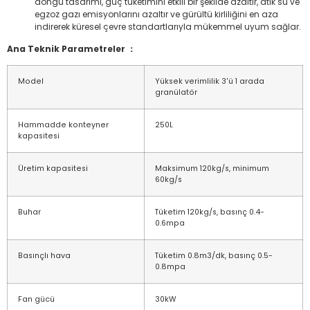
döngü tasarımı, güç tüketimini etkili bir şekilde azaltır, atık su ve
egzoz gazı emisyonlarını azaltır ve gürültü kirliliğini en aza
indirerek küresel çevre standartlarıyla mükemmel uyum sağlar.
Ana Teknik Parametreler ：
Model
Yüksek verimlilik 3'ü 1 arada
granülatör
Hammadde konteyner
250L
kapasitesi
Üretim kapasitesi
Maksimum 120kg/s, minimum
60kg/s
Buhar
Tüketim 120kg/s, basınç 0.4-
0.6mpa
Basınçlı hava
Tüketim 0.8m3/dk, basınç 0.5-
0.8mpa
Fan gücü
30kW