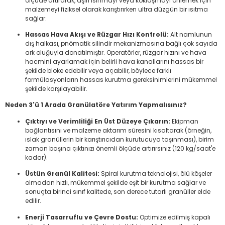
ölçüde artırarak, aşırı ısınmayı veya koklaşmayı önlemek için
malzemeyi fiziksel olarak karıştırırken ultra düzgün bir ısıtma
sağlar.
Hassas Hava Akışı ve Rüzgar Hızı Kontrolü:
Alt namlunun
dış halkası, pnömatik silindir mekanizmasına bağlı çok sayıda
ark oluğuyla donatılmıştır. Operatörler, rüzgar hızını ve hava
hacmini ayarlamak için belirli hava kanallarını hassas bir
şekilde bloke edebilir veya açabilir, böylece farklı
formülasyonların hassas kurutma gereksinimlerini mükemmel
şekilde karşılayabilir.
Neden 3'ü 1 Arada Granülatöre Yatırım Yapmalısınız?
Çıktıyı ve Verimliliği En Üst Düzeye Çıkarın:
Ekipman
bağlantısını ve malzeme aktarım süresini kısaltarak (örneğin,
ıslak granüllerin bir karıştırıcıdan kurutucuya taşınması), birim
zaman başına çıktınızı önemli ölçüde artırırsınız (120 kg/saat'e
kadar).
Üstün Granül Kalitesi:
Spiral kurutma teknolojisi, ölü köşeler
olmadan hızlı, mükemmel şekilde eşit bir kurutma sağlar ve
sonuçta birinci sınıf kalitede, son derece tutarlı granüller elde
edilir.
Enerji Tasarruflu ve Çevre Dostu:
Optimize edilmiş kapalı