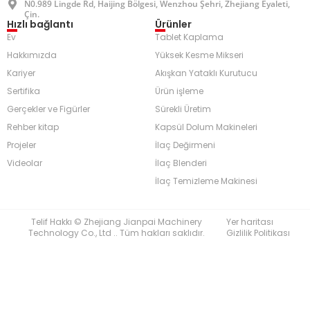
N0.989 Lingde Rd, Haijing Bölgesi, Wenzhou Şehri, Zhejiang Eyaleti,
Çin.
Hızlı bağlantı
Ürünler
Ev
Tablet Kaplama
Hakkımızda
Yüksek Kesme Mikseri
Kariyer
Akışkan Yataklı Kurutucu
Sertifika
Ürün işleme
Gerçekler ve Figürler
Sürekli Üretim
Rehber kitap
Kapsül Dolum Makineleri
Projeler
İlaç Değirmeni
Videolar
İlaç Blenderi
İlaç Temizleme Makinesi
Telif Hakkı © Zhejiang Jianpai Machinery
Yer haritası
Technology Co., Ltd .. Tüm hakları saklıdır.
Gizlilik Politikası