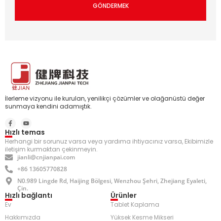
GÖNDERMEK
İlerleme vizyonu ile kurulan, yenilikçi çözümler ve olağanüstü değer
sunmaya kendini adamıştık.
Hızlı temas
Herhangi bir sorunuz varsa veya yardıma ihtiyacınız varsa, Ekibimizle
iletişim kurmaktan çekinmeyin.
jianli@cnjianpai.com
+86 13605770828
N0.989 Lingde Rd, Haijing Bölgesi, Wenzhou Şehri, Zhejiang Eyaleti,
Çin.
Hızlı bağlantı
Ürünler
Ev
Tablet Kaplama
Hakkımızda
Yüksek Kesme Mikseri