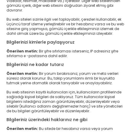
Videolar, resimler, makaleler vb.) İçerebilir. Diğer web sitelerinden
gömülü içerik, diğer web sitesini doğrudan ziyaret etmiş gibi
davranır.
Bu web siteleri sizinle ilgili veri toplayabilir, çerezleri kullanabilir, ek
üçüncü taraf izleme yerleştirebilir ve bir hesabınız varsa ve bu web
sitesine giriş yapmışsa, gömülü içerikle etkileşiminizi izlemek de
dahil olmak üzere bu gömülü içerikle etkileşiminizi izleyebilir.
Bilgilerinizi kimlerle paylaşıyoruz
Önerilen metin:
Bir şifre sıfırlaması isterseniz, IP adresiniz şifre
sıfırlama e -postasına dahil edilir.
Bilgilerinizi ne kadar tutarız
Önerilen metin:
Bir yorum bırakırsanız, yorum ve meta verileri
süresiz olarak korunur. Bu, takip yorumlarını ılımlı bir kuyrukta
tutmak yerine otomatik olarak tanıyabilir ve onaylayabiliriz.
Bu web sitesinin kayıtlı kullanıcıları için, kullanıcıların profillerinde
sağladığı kişisel bilgileri de saklıyoruz. Tüm kullanıcılar kişisel
bilgilerini istediğiniz zaman görüntüleyebilir, düzenleyebilir veya
silebilir (kullanıcı adlarını değiştiremezler hariç) ve site yöneticileri
de bu bilgileri görüntüleyebilir ve düzenleyebilir.
Bilgileriniz üzerindeki haklarınız ne gibi
Önerilen metin:
Bu sitede bir hesabınız varsa veya yorum