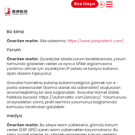
Bize Ulaşın
Biz kimiz
Önerilen metin:
Site adresimiz:
https://www.jianpaitech.com/
.
Yorum
Önerilen metin:
Ziyaretçiler sitede yorum bıraktıklarında, yorum
formunda gösterilen verileri ve ayrıca SPAM algılamasına
yardımcı olmak için ziyaretçinin IP adresi ve tarayıcı kullanıcı
ajanı dizesini topluyoruz.
Gravatar hizmetine, kullanıp kullanmadığınızı görmek için e -
posta adresinizden (karma olarak da adlandırılır) oluşturulan
anonimleştirilmiş bir dize sağlanabilir. Gravatar Hizmet Gizlilik
Politikası burada: https://automattic.com/privacy/. Yorumunuzu
onayladıktan sonra, profil resminiz yorumunuz bağlamında
kamuoyu tarafından görülebilir.
medya
Önerilen metin:
Bu siteye resim yüklerseniz, gömülü konum
verileri (EXIF GPS) içeren resim yüklemekten kaçınmalısınız. Bu
siteyi ziyaret edenler, bu sitedeki resimlerden konum verilerini