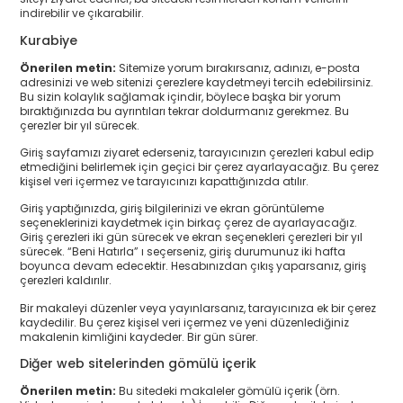
indirebilir ve çıkarabilir.
Kurabiye
Önerilen metin:
Sitemize yorum bırakırsanız, adınızı, e-posta
adresinizi ve web sitenizi çerezlere kaydetmeyi tercih edebilirsiniz.
Bu sizin kolaylık sağlamak içindir, böylece başka bir yorum
bıraktığınızda bu ayrıntıları tekrar doldurmanız gerekmez. Bu
çerezler bir yıl sürecek.
Giriş sayfamızı ziyaret ederseniz, tarayıcınızın çerezleri kabul edip
etmediğini belirlemek için geçici bir çerez ayarlayacağız. Bu çerez
kişisel veri içermez ve tarayıcınızı kapattığınızda atılır.
Giriş yaptığınızda, giriş bilgilerinizi ve ekran görüntüleme
seçeneklerinizi kaydetmek için birkaç çerez de ayarlayacağız.
Giriş çerezleri iki gün sürecek ve ekran seçenekleri çerezleri bir yıl
sürecek. “Beni Hatırla” ı seçerseniz, giriş durumunuz iki hafta
boyunca devam edecektir. Hesabınızdan çıkış yaparsanız, giriş
çerezleri kaldırılır.
Bir makaleyi düzenler veya yayınlarsanız, tarayıcınıza ek bir çerez
kaydedilir. Bu çerez kişisel veri içermez ve yeni düzenlediğiniz
makalenin kimliğini kaydeder. Bir gün sürer.
Diğer web sitelerinden gömülü içerik
Önerilen metin:
Bu sitedeki makaleler gömülü içerik (örn.