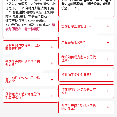
本效益，但需要更多的手动操作。相
备，
g
训练设备，
搅拌
设备，
l
起重
比之下，一个
自动片剂包衣机
使用
设备
， ETC。
一个
穿孔滚筒
和喷雾系统以实现高
效率
电影涂料
。它是完全自动化、
速度更快且符合 GMP 要求的。
> 在我们的指南中详细了解差异：
糖
您拥有哪些设备证书？
衣与薄膜衣：哪一种更好
产品售后服务呢？
健牌片剂包衣设备可以处
理肠溶片吗？
我该如何成为您国家的代
理商？
健牌生产哪些类型的片剂
包衣机？
您参加了多少个展览？
全自动片剂包衣机的价格
是多少？
你在哪里？拜访您是否方
便？
药物包衣工艺如何在您的
机器中进行？
您的生产过程对环境的影
响是什么？