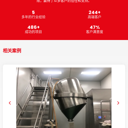
限，赢得了众多客户的信任和支持。
7
332
+
多年的行业经验
高端客户
664
+
65
%
成功的项目
客户满意度
相关案例