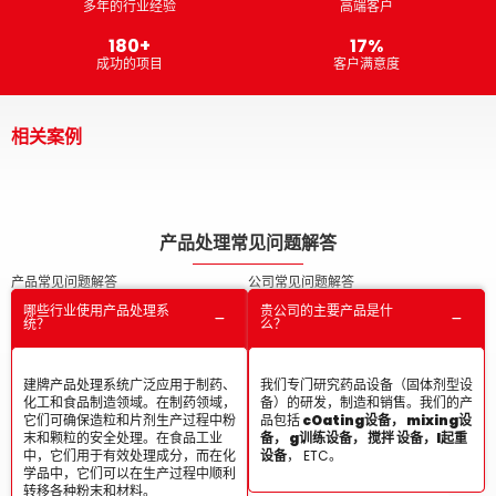
多年的行业经验
高端客户
474
+
46
%
成功的项目
客户满意度
相关案例
产品处理常见问题解答
产品常见问题解答
公司常见问题解答
哪些行业使用产品处理系
贵公司的主要产品是什
统？
么？
建牌产品处理系统广泛应用于制药、
我们专门研究药品设备（固体剂型设
化工和食品制造领域。在制药领域，
备）的研发，制造和销售。我们的产
它们可确保造粒和片剂生产过程中粉
品包括
c
Oating设备，
m
ixing设
末和颗粒的安全处理。在食品工业
备，
g
训练设备，
搅拌
设备，
l
起重
中，它们用于有效处理成分，而在化
设备
， ETC。
学品中，它们可以在生产过程中顺利
转移各种粉末和材料。