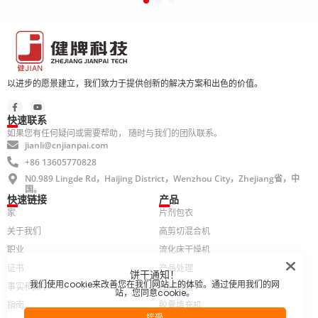
以进步的愿景建立，我们致力于提供创新的解决方案和出色的价值。
快速联系
如果您有任何疑问或需要帮助， 随时与我们的团队联系。
jianli@cnjianpai.com
+86 13605770828
N0.989 Lingde Rd，Haijing District，Wenzhou City，Zhejiang省，中
国。
快速链接
产品
家
片剂包衣
关于我们
高剪切混合机
职业
流化床干燥机
证书
产品处理
饼干通知！
我们使用cookie来改善您在我们网站上的体验。通过使用我们的网
事实和数字
连续制造
站，您同意cookie。
指南
胶囊填充机
接受