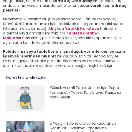
vurgularken, bu tam olarak
Santrifüj Granülasyon
teknoloji, ilaç
endüstrisinin yaratılmasında temel bir unsurdur
sürekli salımlı ilaç
peletleri
.
Mükemmel küreleriniz oluşturulduktan sonra JianPai Teknolojisi,
ürününüzü tamamlamak için eksiksiz bir alt ekipman matrisi sunar.
İhtiyacınız olup olmadığı
Akışkan Yataklı Kurutucu
hızlı nem
giderme veya amiral gemimiz için
Tablet Kaplama
Makinası
Sıkıştırılmış peletlerinizin fonksiyonel film kaplaması için
uçtan uca katı dozaj çözümleri sunuyoruz.
Peletleriniz veya tabletleriniz için düşük verimlerden ve uzun
işlem sürelerinden bıktınız mı?
Bugün JianPai Technology ile
iletişime geçin
Otomatik granülatörlerimizin ve kaplayıcılarımızın
üretim hattınızda nasıl devrim yaratabileceğini keşfetmek için.
Daha Fazla Mesajlar
Yüksek Verimli Tablet Üretimi için Doğru
Farmasötik Yüksek Parçalayıcı Karıştırıcı
Nasıl Seçilir
5 Yaygın Tablet Kaplama Kusurunun
Sorununu Giderme: Köprüleşme,