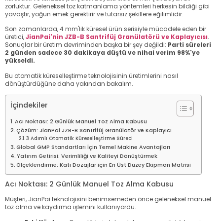
zorluktur. Geleneksel toz katmanlama yöntemleri herkesin bildiği gibi
yavaştır, yoğun emek gerektirir ve tutarsız şekillere eğilimlidir.
Son zamanlarda, 4 mm'lik küresel ürün serisiyle mücadele eden bir
üretici,
JianPai'nin JZB-B Santrifüj Granülatörü ve Kaplayıcısı
.
Sonuçlar bir üretim devriminden başka bir şey değildi:
Parti süreleri
2 günden sadece 30 dakikaya düştü ve nihai verim 98%'ye
yükseldi.
Bu otomatik küreselleştirme teknolojisinin üretimlerini nasıl
dönüştürdüğüne daha yakından bakalım.
İçindekiler
Acı Noktası: 2 Günlük Manuel Toz Alma Kabusu
Çözüm: JianPai JZB-B Santrifüj Granülatör ve Kaplayıcı
3 Adımlı Otomatik Küreselleştirme Süreci
Global GMP Standartları İçin Temel Makine Avantajları
Yatırım Getirisi: Verimliliği ve Kaliteyi Dönüştürmek
Ölçeklendirme: Katı Dozajlar için En Üst Düzey Ekipman Matrisi
Acı Noktası: 2 Günlük Manuel Toz Alma Kabusu
Müşteri, JianPai teknolojisini benimsemeden önce geleneksel manuel
toz alma ve kaydırma işlemini kullanıyordu.