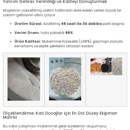
Yatırım Getirisi: Verimliliği ve Kaliteyi Dönüştürmek
Müşterinin yükseltilmiş üretim hattından elde edilen veriler, büyük bir
yatırım getirisinin altını çiziyor:
Üretim Süresi:
Azaltılmış
48 saat ila 30 dakika
parti başına.
Verim Oranı:
hızla yükseldi
98%
.
Ürün Kalitesi:
Mükemmel Küresellik (≥98%), geçmişin pürüzlü
kenarlarını ve eliptik şekillerini ortadan kaldırır.
Ölçeklendirme: Katı Dozajlar için En Üst Düzey Ekipman
Matrisi
Bu vaka çalışması mükemmel şeker kürelerinin oluşumunu