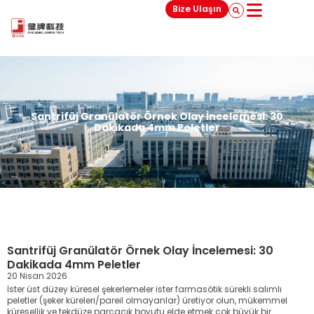
Bize Ulaşın
Santrifüj Granülatör Örnek Olay İncelemesi: 30
Dakikada 4mm Peletler
Santrifüj Granülatör Örnek Olay İncelemesi: 30
Dakikada 4mm Peletler
20 Nisan 2026
İster üst düzey küresel şekerlemeler ister farmasötik sürekli salımlı
peletler (şeker küreleri/pareil olmayanlar) üretiyor olun, mükemmel
küresellik ve tekdüze parçacık boyutu elde etmek çok büyük bir