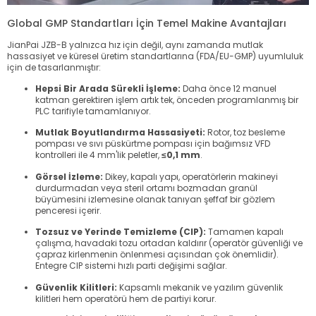
Global GMP Standartları İçin Temel Makine Avantajları
JianPai JZB-B yalnızca hız için değil, aynı zamanda mutlak
hassasiyet ve küresel üretim standartlarına (FDA/EU-GMP) uyumluluk
için de tasarlanmıştır:
Hepsi Bir Arada Sürekli İşleme:
Daha önce 12 manuel
katman gerektiren işlem artık tek, önceden programlanmış bir
PLC tarifiyle tamamlanıyor.
Mutlak Boyutlandırma Hassasiyeti:
Rotor, toz besleme
pompası ve sıvı püskürtme pompası için bağımsız VFD
kontrolleri ile 4 mm'lik peletler,
≤0,1 mm
.
Görsel İzleme:
Dikey, kapalı yapı, operatörlerin makineyi
durdurmadan veya steril ortamı bozmadan granül
büyümesini izlemesine olanak tanıyan şeffaf bir gözlem
penceresi içerir.
Tozsuz ve Yerinde Temizleme (CIP):
Tamamen kapalı
çalışma, havadaki tozu ortadan kaldırır (operatör güvenliği ve
çapraz kirlenmenin önlenmesi açısından çok önemlidir).
Entegre CIP sistemi hızlı parti değişimi sağlar.
Güvenlik Kilitleri:
Kapsamlı mekanik ve yazılım güvenlik
kilitleri hem operatörü hem de partiyi korur.