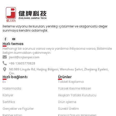
İlerleme vizyonu ile kurulan, yenilikçi çözümler ve olağanüstü değer
sunmaya kendini adamıştık.
Hızlı temas
Herhangi bir sorunuz varsa veya yardıma ihtiyacınız varsa, Ekibimizle
iletişim kurmaktan çekinmeyin.
jianli@cnjianpai.com
+86 13605770828
N0.989 Lingde Rd, Haijing Bölgesi, Wenzhou Şehri, Zhejiang Eyaleti,
Çin.
Hızlı bağlantı
Ürünler
Ev
Tablet Kaplama
Hakkımızda
Yüksek Kesme Mikseri
Kariyer
Akışkan Yataklı Kurutucu
Sertifika
Ürün işleme
Gerçekler ve Figürler
Sürekli Üretim
Rehber kitap
Kapsül Dolum Makineleri