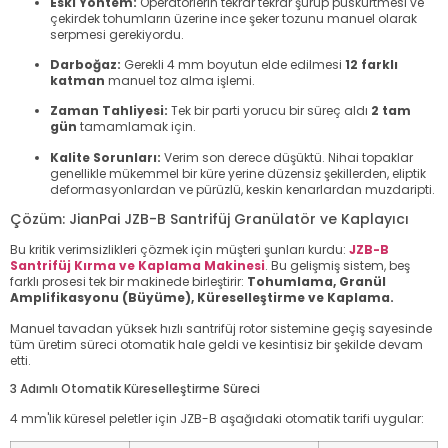
Eski Yöntem:
Operatörlerin tekrar tekrar şurup püskürtmesi ve
çekirdek tohumların üzerine ince şeker tozunu manuel olarak
serpmesi gerekiyordu.
Darboğaz:
Gerekli 4 mm boyutun elde edilmesi
12 farklı
katman
manuel toz alma işlemi.
Zaman Tahliyesi:
Tek bir parti yorucu bir süreç aldı
2 tam
gün
tamamlamak için.
Kalite Sorunları:
Verim son derece düşüktü. Nihai topaklar
genellikle mükemmel bir küre yerine düzensiz şekillerden, eliptik
deformasyonlardan ve pürüzlü, keskin kenarlardan muzdaripti.
Çözüm: JianPai JZB-B Santrifüj Granülatör ve Kaplayıcı
Bu kritik verimsizlikleri çözmek için müşteri şunları kurdu:
JZB-B
Santrifüj Kırma ve Kaplama Makinesi
. Bu gelişmiş sistem, beş
farklı prosesi tek bir makinede birleştirir:
Tohumlama, Granül
Amplifikasyonu (Büyüme), Küreselleştirme ve Kaplama.
Manuel tavadan yüksek hızlı santrifüj rotor sistemine geçiş sayesinde
tüm üretim süreci otomatik hale geldi ve kesintisiz bir şekilde devam
etti.
3 Adımlı Otomatik Küreselleştirme Süreci
4 mm'lik küresel peletler için JZB-B aşağıdaki otomatik tarifi uygular: