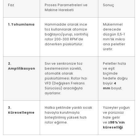
Faz
Proses Parametreleri ve
Sonuç
Makine Hareketi
1. Tohumlama
Hammadde olarak ince
Mükemmel
toz kullanılarak atomize
derecede
bağlayıcı/şurup, santrifüj
düzgün 0,5-1
rotor 200-300 RPM'de
mm'lik mikro
dönerken püskürtülür.
ana peletler
üretir.
2.
Sıvı ve senkronize toz
Peletler hızla
Amplifikasyon
beslemesinin sürekli,
ve eşit
otomatik olarak
biçimde
püskürtülmesi. Rotor hızı
hedefe doğru
VFD (Değişken Frekans
büyür
4
Sürücüsü) aracılığıyla
mm
boyut.
ayarlanır.
3.
Halka şeklinde yarıklı sıcak
Yüzeyler yoğun
Küreselleşme
havayla kurutmayla
ve pürüzsüz
birleştirilmiş yüksek hızlı
hale gelir
rotor eğirme.
ve
≥98%'nin
küreselliği
.