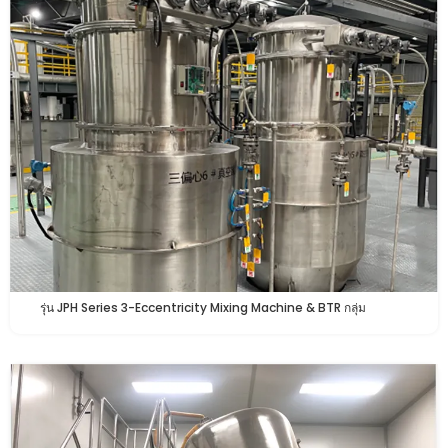
รุ่น JPH Series 3-Eccentricity Mixing Machine & BTR กลุ่ม