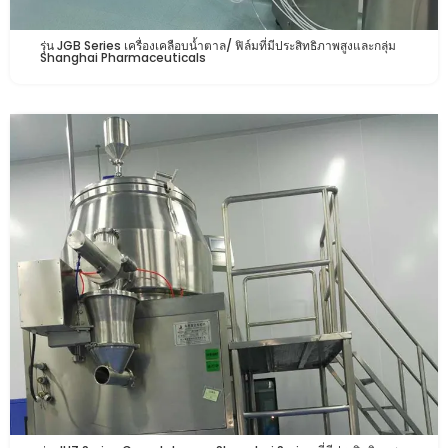
รุ่น JGB Series เครื่องเคลือบน้ำตาล/ ฟิล์มที่มีประสิทธิภาพสูงและกลุ่ม
Shanghai Pharmaceuticals