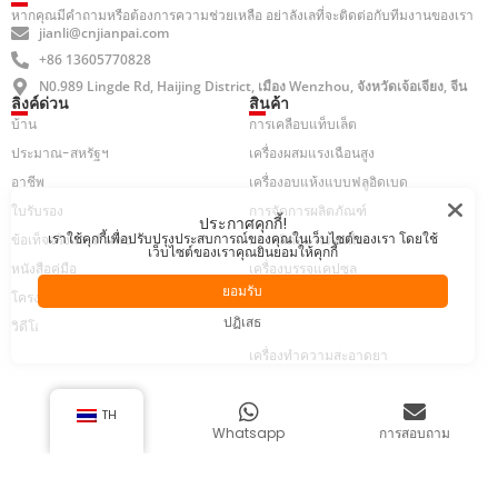
หากคุณมีคำถามหรือต้องการความช่วยเหลือ อย่าลังเลที่จะติดต่อกับทีมงานของเรา
jianli@cnjianpai.com
+86 13605770828
N0.989 Lingde Rd, Haijing District, เมือง Wenzhou, จังหวัดเจ้อเจียง, จีน
ลิงค์ด่วน
สินค้า
บ้าน
การเคลือบแท็บเล็ต
ประมาณ-สหรัฐฯ
เครื่องผสมแรงเฉือนสูง
อาชีพ
เครื่องอบแห้งแบบฟลูอิดเบด
ใบรับรอง
การจัดการผลิตภัณฑ์
ประกาศคุกกี้!
เราใช้คุกกี้เพื่อปรับปรุงประสบการณ์ของคุณในเว็บไซต์ของเรา โดยใช้
ข้อเท็จจริงและตัวเลข
การผลิตอย่างต่อเนื่อง
เว็บไซต์ของเราคุณยินยอมให้คุกกี้
หนังสือคู่มือ
เครื่องบรรจุแคปซูล
ยอมรับ
โครงการ
โรงงานยา
ปฏิเสธ
วิดีโอ
เครื่องปั่นยา
เครื่องทำความสะอาดยา
TH
ลิขสิทธิ์© Zhejiang Jianpai Machinery
แผนผังไซต์
บ้าน
Whatsapp
การสอบถาม
Technology Co. , Ltd .. สงวนลิขสิทธิ์
นโยบายความเป็นส่วนตัว