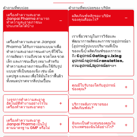
คำถามที่พบบ่อย
คำถามที่พบบ่อยของ บริษัท
เครื่องทำความสะอาด
ผลิตภัณฑ์หลักของ บริษัท
Jianpai Pharma สามารถ
ของคุณคืออะไร?
ทำความสะอาดภาชนะ
ประเภทใดได้บ้าง
เราเชี่ยวชาญในการวิจัยและ
พัฒนาการผลิตและการขายอุปกรณ์ยา
เครื่องทำความสะอาด Jianpai
(อุปกรณ์รูปแบบปริมาณที่เป็น
Pharma ได้รับการออกแบบมาเพื่อ
ของแข็ง) ผลิตภัณฑ์ของเรารวม
ทำความสะอาดภาชนะต่างๆ ที่ใช้ใน
ถึง
C
อุปกรณ์ Oating
ม.
ixing
การผลิตยา รวมถึงขวด ขวดโหล ขวด
อุปกรณ์
ก
อุปกรณ์ ranulation,
เล็ก และภาชนะอื่นๆ เหมาะสำหรับ
กวน
อุปกรณ์,
l
อุปกรณ์ยก
ฯลฯ
ทำความสะอาดภาชนะที่จะใช้กับรูป
แบบยาที่เป็นของแข็ง เช่น เม็ด
แคปซูล และผง เพื่อให้มั่นใจว่าพื้นผิว
ทั้งหมดปราศจากสิ่งปนเปื้อน
คุณมีใบรับรองใดกับอุปกรณ์
ของคุณ?
วงจรการทำความสะอาด
อัตโนมัติทำงานอย่างไรใน
บริการหลังการขายของ
เครื่องทำความสะอาดยา
ผลิตภัณฑ์ล่ะ?
เครื่องทำความสะอาด
ฉันจะเป็นตัวแทนของคุณใน
Jianpai Pharma เป็นไป
ประเทศของฉันได้อย่างไร?
ตามมาตรฐาน GMP หรือไม่