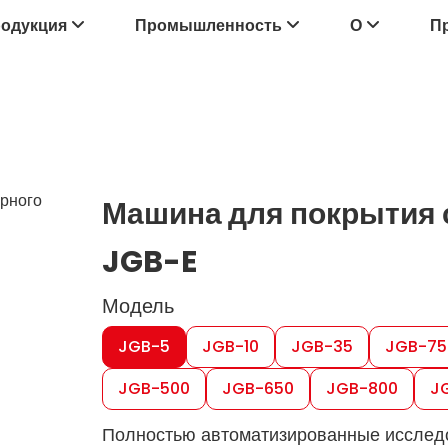
одукция
Промышленность
О
П
рного
Машина для покрытия 
JGB-E
Модель
JGB-5
JGB-10
JGB-35
JGB-75
JGB-500
JGB-650
JGB-800
J
Полностью автоматизированные исследо