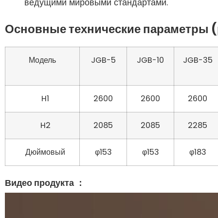
ведущими мировыми стандартами.
Основные технические параметры (
Модель
JGB-5
JGB-10
JGB-35
H1
2600
2600
2600
H2
2085
2085
2285
Дюймовый
φ153
φ153
φ183
Видео продукта ：