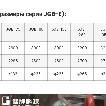
размеры серии JGB-E)
:
JGB-75
JGB-110
JGB-150
JGB-
JG
260
3
2600
3000
3000
3200
32
2285
2500
2500
2700
27
φ183
φ235
φ235
φ265
φ3