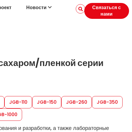
роект
Новости
Связаться с
нами
сахаром/пленкой серии
JGB-110
JGB-150
JGB-260
JGB-350
GB-1000
вания и разработки, а также лабораторные