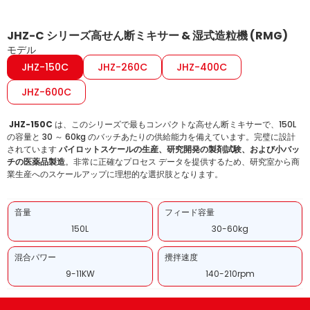
JHZ-C シリーズ高せん断ミキサー & 湿式造粒機 (RMG)
モデル
JHZ-150C
JHZ-260C
JHZ-400C
JHZ-600C
JHZ-150C
は、このシリーズで最もコンパクトな高せん断ミキサーで、150L
の容量と 30 ～ 60kg のバッチあたりの供給能力を備えています。完璧に設計
されています
パイロットスケールの生産、研究開発の製剤試験、および小バッ
チの医薬品製造
。非常に正確なプロセス データを提供するため、研究室から商
業生産へのスケールアップに理想的な選択肢となります。
音量
フィード容量
150L
30-60kg
混合パワー
攪拌速度
9-11KW
140-210rpm