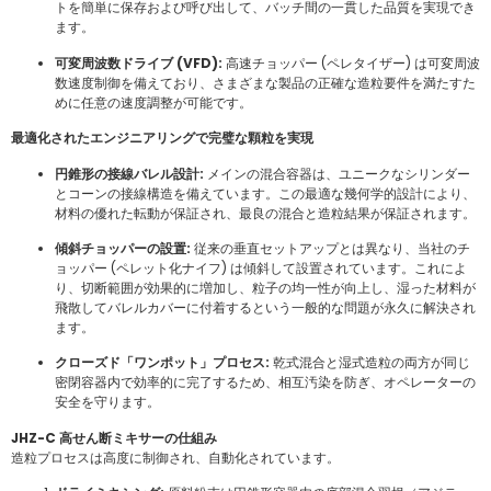
トを簡単に保存および呼び出して、バッチ間の一貫した品質を実現でき
ます。
可変周波数ドライブ (VFD):
高速チョッパー (ペレタイザー) は可変周波
数速度制御を備えており、さまざまな製品の正確な造粒要件を満たすた
めに任意の速度調整が可能です。
最適化されたエンジニアリングで完璧な顆粒を実現
円錐形の接線バレル設計:
メインの混合容器は、ユニークなシリンダー
とコーンの接線構造を備えています。この最適な幾何学的設計により、
材料の優れた転動が保証され、最良の混合と造粒結果が保証されます。
傾斜チョッパーの設置:
従来の垂直セットアップとは異なり、当社のチ
ョッパー (ペレット化ナイフ) は傾斜して設置されています。これによ
り、切断範囲が効果的に増加し、粒子の均一性が向上し、湿った材料が
飛散してバレルカバーに付着するという一般的な問題が永久に解決され
ます。
クローズド「ワンポット」プロセス:
乾式混合と湿式造粒の両方が同じ
密閉容器内で効率的に完了するため、相互汚染を防ぎ、オペレーターの
安全を守ります。
JHZ-C 高せん断ミキサーの仕組み
造粒プロセスは高度に制御され、自動化されています。