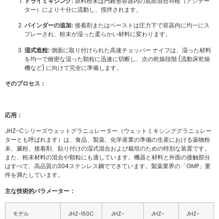
ドライミキシング:
原料粉末は円錐形容器内の底部混合羽根（アジテー
ター）により十分に流動し、撹拌されます。
バインダーの追加:
接着剤またはペーストは圧力下で容器内に均一にス
プレーされ、粉末が湿った柔らかい材料に変わります。
湿式造粒:
側面に取り付けられた高速チョッパー ナイフは、湿った材料
を均一で緻密な湿った顆粒に迅速に切断し、次の乾燥段階 (流動床乾燥
機など) に向けて完全に準備します。
そのプロセス：
応用：
JHZ-Cシリーズウェットグラニュレーター（ウェットミキシンググラニュレー
ターとも呼ばれます）は、食品、製薬、化学産業の準備の生産における薬物粉
末、澱粉、接着剤、貼り付けの湿式混合および栽培のための特別な装置です。
また、粉末材料の混合や顆粒にも適しています。機器と材料と外面の接触部分
はすべて、高品質の304ステンレス鋼でできています。製薬業界の「GMP」要
件を満たしています。
主な技術的パラメーター：
モデル
JHZ-150C
JHZ-
JHZ-
JHZ-