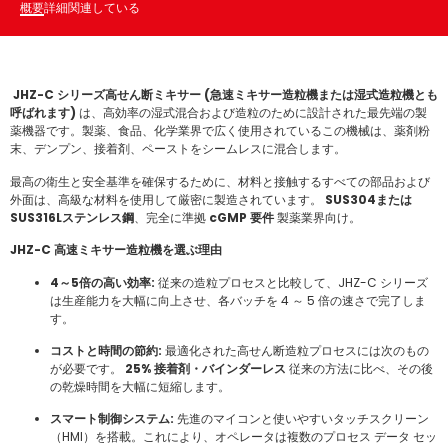
概要
詳細
関連している
JHZ-C シリーズ高せん断ミキサー (急速ミキサー造粒機または湿式造粒機とも
呼ばれます)
は、高効率の湿式混合および造粒のために設計された最先端の製
薬機器です。製薬、食品、化学業界で広く使用されているこの機械は、薬剤粉
末、デンプン、接着剤、ペーストをシームレスに混合します。
最高の衛生と安全基準を確保するために、材料と接触するすべての部品および
外面は、高級な材料を使用して厳密に製造されています。
SUS304または
SUS316Lステンレス鋼
、完全に準拠
cGMP 要件
製薬業界向け。
JHZ-C 高速ミキサー造粒機を選ぶ理由
4～5倍の高い効率:
従来の造粒プロセスと比較して、JHZ-C シリーズ
は生産能力を大幅に向上させ、各バッチを 4 ～ 5 倍の速さで完了しま
す。
コストと時間の節約:
最適化された高せん断造粒プロセスには次のもの
が必要です。
25% 接着剤・バインダーレス
従来の方法に比べ、その後
の乾燥時間を大幅に短縮します。
スマート制御システム:
先進のマイコンと使いやすいタッチスクリーン
（HMI）を搭載。これにより、オペレータは複数のプロセス データ セッ