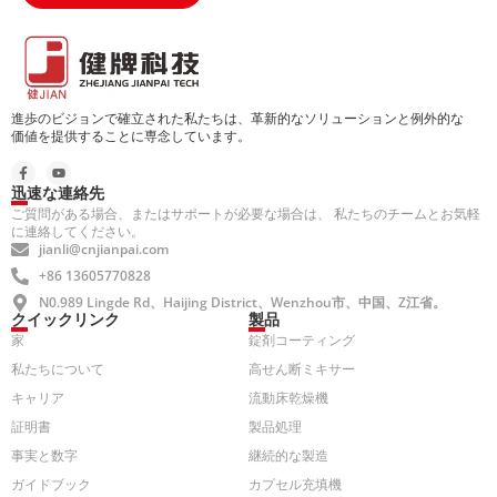
進歩のビジョンで確立された私たちは、革新的なソリューションと例外的な
価値を提供することに専念しています。
迅速な連絡先
ご質問がある場合、またはサポートが必要な場合は、 私たちのチームとお気軽
に連絡してください。
jianli@cnjianpai.com
+86 13605770828
N0.989 Lingde Rd、Haijing District、Wenzhou市、中国、Z江省。
クイックリンク
製品
家
錠剤コーティング
私たちについて
高せん断ミキサー
キャリア
流動床乾燥機
証明書
製品処理
事実と数字
継続的な製造
ガイドブック
カプセル充填機