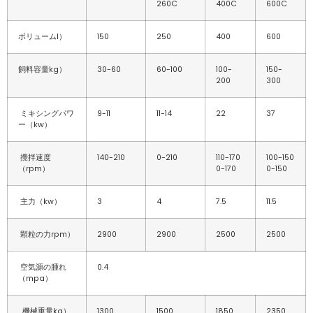
260C
400C
600C
ボリュームl）
150
250
400
600
飼料容量kg）
30-60
60-100
100-
150-
200
300
ミキシングパワ
9-11
11-14
22
37
ー（kw）
攪拌速度
140-210
0-210
110-170
100-150
（rpm）
0-170
0-150
主力（kw）
3
4
7.5
11.5
顆粒の力rpm）
2900
2900
2500
2500
空気源の腫れ
0.4
（mpa）
機械重量kg）
1300
1500
1850
2350