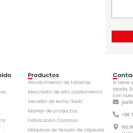
pido
Productos
Conta
Recubrimiento de tabletas
Si tiene
ayuda, S
ros
Mezclador de alto cizallamiento
con nues
Secador de lecho fluido
jian
Manejo de productos
+86 
ras
Fabricación Continua
N0.9
Máquinas de llenado de cápsulas