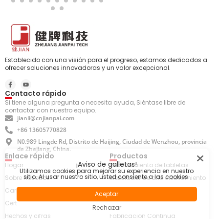
Establecido con una visión para el progreso, estamos dedicados a
ofrecer soluciones innovadoras y un valor excepcional.
Contacto rápido
Si tiene alguna pregunta o necesita ayuda, Siéntase libre de
contactar con nuestro equipo.
jianli@cnjianpai.com
+86 13605770828
N0.989 Lingde Rd, Distrito de Haijing, Ciudad de Wenzhou, provincia
de Zhejiang, China.
Enlace rápido
Productos
¡Aviso de galletas!
Hogar
Recubrimiento de tabletas
Utilizamos cookies para mejorar su experiencia en nuestro
sitio. Al usar nuestro sitio, usted consiente a las cookies.
Sobre nosotros
Mezclador de alto cizallamiento
Carreras
Secador de lecho fluido
Aceptar
Certificado
Manejo de productos
Rechazar
Hechos y cifras
Fabricación Continua