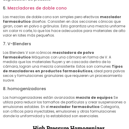
6.
Mezcladores de doble cono
Las mezclas de doble cono son simples pero efectivos
mezclador
farmacéutico
diseños. Consisten en dos secciones cónicas que
giran, caen en polvo o gránulos. Esto garantiza una mezcla uniforme
sin calor ni corte, lo que los hace adecuados para materiales de alto
valor en lotes más pequeños.
7. V-Blenders
Los Blenders V son icónicos
mezcladora de polvo
farmacéutico
Máquinas con una cámara en forma de V. A
medida que los materiales fluyen y en cascada dentro de la
cámara, logran una mezcla consistente. Estos son comunes
Tipos
de mezcladores en productos farmacéuticos
, ideal para polvos
secos y formulaciones granulares que requieren un procesamiento
suave.
8. homogenizadores
Los homogenizadores están avanzados
mezcla de equipos
Se
utiliza para reducir los tamaños de partículas y crear suspensiones o
emulsiones estables. En el
mezclador farmacéutico
Categoría,
son críticos para inyectables, emulsiones y otras formulaciones
donde la uniformidad y la estabilidad son esenciales.