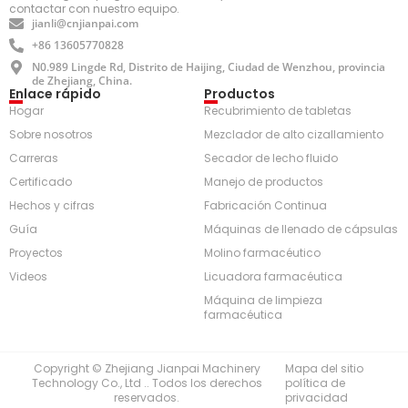
contactar con nuestro equipo.
jianli@cnjianpai.com
+86 13605770828
N0.989 Lingde Rd, Distrito de Haijing, Ciudad de Wenzhou, provincia
de Zhejiang, China.
Enlace rápido
Productos
Hogar
Recubrimiento de tabletas
Sobre nosotros
Mezclador de alto cizallamiento
Carreras
Secador de lecho fluido
Certificado
Manejo de productos
Hechos y cifras
Fabricación Continua
Guía
Máquinas de llenado de cápsulas
Proyectos
Molino farmacéutico
Videos
Licuadora farmacéutica
Máquina de limpieza
farmacéutica
Copyright © Zhejiang Jianpai Machinery
Mapa del sitio
Technology Co., Ltd .. Todos los derechos
política de
reservados.
privacidad