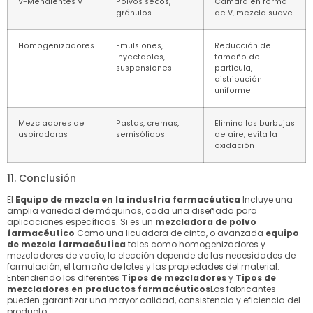
V-Mendientes V
Polvos secos,
Cámara en forma
gránulos
de V, mezcla suave
Homogenizadores
Emulsiones,
Reducción del
inyectables,
tamaño de
suspensiones
partícula,
distribución
uniforme
Mezcladores de
Pastas, cremas,
Elimina las burbujas
aspiradoras
semisólidos
de aire, evita la
oxidación
11. Conclusión
El
Equipo de mezcla en la industria farmacéutica
Incluye una
amplia variedad de máquinas, cada una diseñada para
aplicaciones específicas. Si es un
mezcladora de polvo
farmacéutico
Como una licuadora de cinta, o avanzada
equipo
de mezcla farmacéutica
tales como homogenizadores y
mezcladores de vacío, la elección depende de las necesidades de
formulación, el tamaño de lotes y las propiedades del material.
Entendiendo los diferentes
Tipos de mezcladores
y
Tipos de
mezcladores en productos farmacéuticos
Los fabricantes
pueden garantizar una mayor calidad, consistencia y eficiencia del
producto.