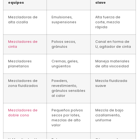
equipos
clave
Mezcladoras de
Emulsiones,
Alta fuerza de
alta cizalla
suspensiones
corte, mezcla
rápida
Mezcladores de
Polvos secos,
Canal en forma de
cinta
gránulos
U, agitador de cinta
Mezcladores
Cremas, geles,
Maneja materiales
planetarios
ungüentos
de alta viscosidad
Mezcladores de
Powders,
Mezcla fluidizada
zona fluidizados
revestimiento,
suave
gránulos sensibles
al calor
Mezcladores de
Pequeños polvos
Mezcla de bajo
doble cono
secos por lotes,
cizallamiento,
mezclas de alto
uniforme
valor