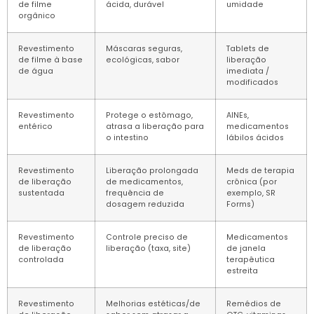
de filme
ácida, durável
umidade
orgânico
Revestimento
Máscaras seguras,
Tablets de
de filme à base
ecológicas, sabor
liberação
de água
imediata /
modificados
Revestimento
Protege o estômago,
AINEs,
entérico
atrasa a liberação para
medicamentos
o intestino
lábilos ácidos
Revestimento
Liberação prolongada
Meds de terapia
de liberação
de medicamentos,
crônica (por
sustentada
frequência de
exemplo, SR
dosagem reduzida
Forms)
Revestimento
Controle preciso de
Medicamentos
de liberação
liberação (taxa, site)
de janela
controlada
terapêutica
estreita
Revestimento
Melhorias estéticas/de
Remédios de