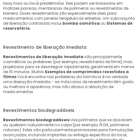
taxa, hora ou local predefinidos. Eles podem ser baseados em
matrizes porosas, membranas de polímeros ou revestimentos de
barreira. Esses revestimentos são especialmente úteis para
medicamentos com janelas terapêuticas estreitas. Um subconjunto
de liberação controlada inclui
bomba osmótica
ou
Sistemas de
reservatório
.
Revestimento de liberação imediata
Revestimentos de liberação imediata
são principalmente
cosméticos ou protetores (por exemplo, revestimento de filme), mas
projetados para se desintegrar rapidamente, geralmente em menos
de 15 minutos. Muitos
Exemplos de comprimidos revestidos a
filmes
Você encontra nas prateleiras da farmácia é na verdade
uma liberação imediata - as máscaras de revestimento têm gosto
ou melhora a aparência, mas não atrasa a absorção de
medicamentos.
Revestimentos biodegradáveis
Revestimentos biodegradáveis
Use polímeros que se dissolvem
ou quebrem naturalmente no corpo (por exemplo, PLGA, polímeros
naturais). Estes são particularmente promissores para formulações
avançadas, incluindo implantes ou entrega específica do local,
onde a transportadora deve desaparecer após a liberação do