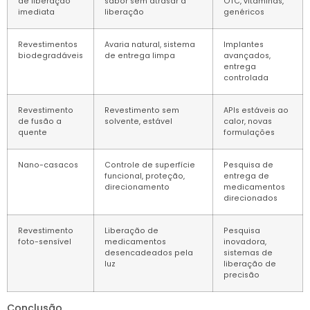
de liberação
sabor sem atrasar a
OTC, vitaminas,
imediata
liberação
genéricos
Revestimentos
Avaria natural, sistema
Implantes
biodegradáveis
de entrega limpa
avançados,
entrega
controlada
Revestimento
Revestimento sem
APIs estáveis ​​ao
de fusão a
solvente, estável
calor, novas
quente
formulações
Nano-casacos
Controle de superfície
Pesquisa de
funcional, proteção,
entrega de
direcionamento
medicamentos
direcionados
Revestimento
Liberação de
Pesquisa
foto-sensível
medicamentos
inovadora,
desencadeados pela
sistemas de
luz
liberação de
precisão
Conclusão