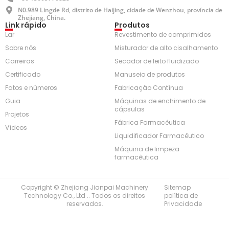
N0.989 Lingde Rd, distrito de Haijing, cidade de Wenzhou, província de
Zhejiang, China.
Link rápido
Produtos
Lar
Revestimento de comprimidos
Sobre nós
Misturador de alto cisalhamento
Carreiras
Secador de leito fluidizado
Certificado
Manuseio de produtos
Fatos e números
Fabricação Contínua
Guia
Máquinas de enchimento de
cápsulas
Projetos
Fábrica Farmacêutica
Vídeos
Liquidificador Farmacêutico
Máquina de limpeza
farmacêutica
Copyright © Zhejiang Jianpai Machinery
Sitemap
Technology Co., Ltd .. Todos os direitos
política de
reservados.
Privacidade