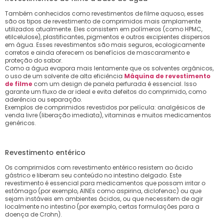
Também conhecidos como revestimentos de filme aquoso, esses
são os tipos de revestimento de comprimidos mais amplamente
utilizados atualmente. Eles consistem em polímeros (como HPMC,
etilcelulose), plastificantes, pigmentos e outros excipientes dispersos
em água. Esses revestimentos são mais seguros, ecologicamente
corretos e ainda oferecem os benefícios de mascaramento e
proteção do sabor.
Como a água evapora mais lentamente que os solventes orgânicos,
o uso de um solvente de alta eficiência
Máquina de revestimento
de filme
com um design de panela perfurada é essencial. Isso
garante um fluxo de ar ideal e evita defeitos do comprimido, como
aderência ou separação.
Exemplos de comprimidos revestidos por película: analgésicos de
venda livre (liberação imediata), vitaminas e muitos medicamentos
genéricos.
Revestimento entérico
Os comprimidos com revestimento entérico resistem ao ácido
gástrico e liberam seu conteúdo no intestino delgado. Este
revestimento é essencial para medicamentos que possam irritar o
estômago (por exemplo, AINEs como aspirina, diclofenac) ou que
sejam instáveis ​​em ambientes ácidos, ou que necessitem de agir
localmente no intestino (por exemplo, certas formulações para a
doença de Crohn).