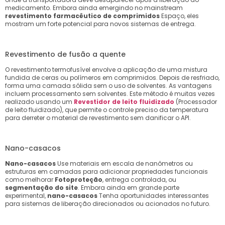
medicamento. Embora ainda emergindo no mainstream
revestimento farmacêutico de comprimidos
Espaço, eles
mostram um forte potencial para novos sistemas de entrega.
Revestimento de fusão a quente
O revestimento termofusível envolve a aplicação de uma mistura
fundida de ceras ou polímeros em comprimidos. Depois de resfriado,
forma uma camada sólida sem o uso de solventes. As vantagens
incluem processamento sem solventes. Este método é muitas vezes
realizado usando um
Revestidor de leito fluidizado
(Processador
de leito fluidizado), que permite o controle preciso da temperatura
para derreter o material de revestimento sem danificar o API.
Nano-casacos
Nano-casacos
Use materiais em escala de nanômetros ou
estruturas em camadas para adicionar propriedades funcionais
como melhorar
Fotoproteção
, entrega controlada, ou
segmentação do site
. Embora ainda em grande parte
experimental,
nano-casacos
Tenha oportunidades interessantes
para sistemas de liberação direcionados ou acionados no futuro.