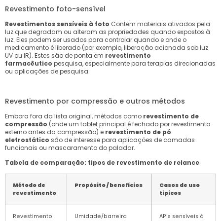
Revestimento foto-sensível
Revestimentos sensíveis à foto
Contém materiais ativados pela
luz que degradam ou alteram as propriedades quando expostos à
luz. Eles podem ser usados ​​para controlar quando e onde o
medicamento é liberado (por exemplo, liberação acionada sob luz
UV ou IR). Estes são de ponta em
revestimento
farmacêutico
pesquisa, especialmente para terapias direcionadas
ou aplicações de pesquisa.
Revestimento por compressão e outros métodos
Embora fora da lista original, métodos como
revestimento de
compressão
(onde um tablet principal é fechado por revestimento
externo antes da compressão) e
revestimento de pó
eletrostático
são de interesse para aplicações de camadas
funcionais ou mascaramento do paladar.
Tabela de comparação: tipos de revestimento de relance
Método de
Propósito / benefícios
Casos de uso
revestimento
típicos
Revestimento
Umidade/barreira
APIs sensíveis à