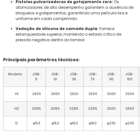
Pistolas pulverizadoras de gotejamento zero:
Os
atomizadores de alto desempenho garantem a ausência de
bloqueios e gotejamentos, garantindo uma película lisa e
uniforme em cada comprimido.
Vedação de silicone de camada dupla:
Fornece
estanqueidade superior, mantendo o estado crítico de
pressão negativa dentro do tambor.
Principais parâmetros técnicos:
Modelo
JGB-
JGB-
JGB-
JGB-
JGB-
JGB-
5
10
35
75
110
150
H1
2600
2600
2600
2600
3000
3000
H2
2085
2085
2285
2285
2500
2500
D
φ153
φ153
φ183
φ183
φ235
φ235