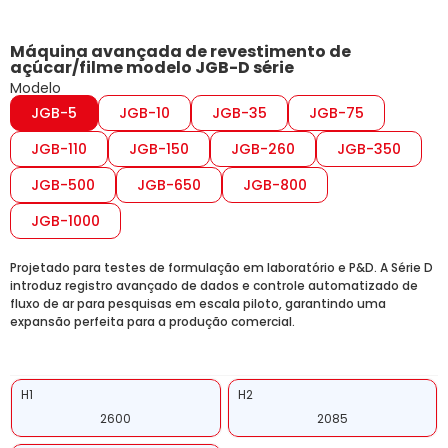
Máquina avançada de revestimento de
açúcar/filme modelo JGB-D série
Modelo
JGB-5
JGB-10
JGB-35
JGB-75
JGB-110
JGB-150
JGB-260
JGB-350
JGB-500
JGB-650
JGB-800
JGB-1000
Projetado para testes de formulação em laboratório e P&D. A Série D
introduz registro avançado de dados e controle automatizado de
fluxo de ar para pesquisas em escala piloto, garantindo uma
expansão perfeita para a produção comercial.
H1
H2
2600
2085