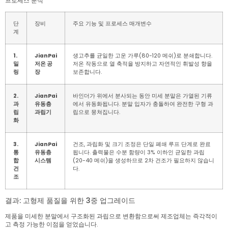
프로세스 분석
단
장비
주요 기능 및 프로세스 매개변수
계
1.
JianPai
생고추를 균일한 고운 가루(80-120 메쉬)로 분쇄합니다.
밀
저온 공
저온 작동으로 열 축적을 방지하고 자연적인 휘발성 향을
링
장
보존합니다.
2.
JianPai
바인더가 위에서 분사되는 동안 미세 분말은 가열된 기류
과
유동층
에서 유동화됩니다. 분말 입자가 충돌하여 완전한 구형 과
립
과립기
립으로 뭉쳐집니다.
화
3.
JianPai
건조, 과립화 및 크기 조정은 단일 폐쇄 루프 단계로 완료
통
유동층
됩니다. 출력물은 수분 함량이 3% 이하인 균일한 과립
합
시스템
(20-40 메쉬)을 생성하므로 2차 건조가 필요하지 않습니
건
다.
조
결과: 고형제 품질을 위한 3중 업그레이드
제품을 미세한 분말에서 구조화된 과립으로 변환함으로써 제조업체는 즉각적이
고 측정 가능한 이점을 얻었습니다.