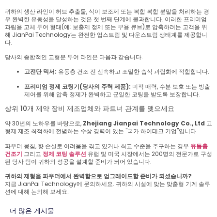
귀하의 생산 라인이 허브 추출물, 식이 보조제 또는 복합 복합 분말을 처리하는 경
우 완벽한 유동성을 달성하는 것은 첫 번째 단계에 불과합니다. 이러한 프리미엄
과립을 고체 투여 형태(예: 보충제 정제 또는 부용 큐브)로 압축하려는 고객을 위
해 JianPai Technology는 완전한 업스트림 및 다운스트림 생태계를 제공합니
다.
당사의 종합적인 고형분 투여 라인은 다음과 같습니다.
고전단 믹서:
유동층 건조 전 신속하고 조밀한 습식 과립화에 적합합니다.
프리미엄 정제 코팅기(당사의 주력 제품):
미적 매력, 수분 보호 또는 방출
제어를 위해 압축 정제가 완벽하고 균일한 코팅을 받도록 보장합니다.
상위 10개 제약 장비 제조업체와 파트너 관계를 맺으세요
약 30년의 노하우를 바탕으로,
Zhejiang Jianpai Technology Co., Ltd
고
형제 제조 최적화에 전념하는 수상 경력이 있는 "국가 하이테크 기업"입니다.
파우더 뭉침, 향 손실로 어려움을 겪고 있거나 최고 수준을 추구하는 경우
유동층
건조기
그리고
정제 코팅 솔루션
유럽 ​​및 미국 시장에서는 200명의 전문가로 구성
된 당사 팀이 귀하의 성공을 설계할 준비가 되어 있습니다.
귀하의 제형을 파우더에서 완벽함으로 업그레이드할 준비가 되셨습니까?
지금 JianPai Technology에 문의하세요.
귀하의 시설에 맞는 맞춤형 기계 솔루
션에 대해 논의해 보세요.
더 많은 게시물