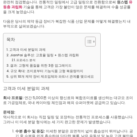
완전히 점검했습니다. 전통적인 밀링에서 고급 밀링으로 전환함으로써
원스텝
유
동층 과립화
기술을 통해 고객은 가장 불만이 많은 문제를 해결하여 수출 성공률
을 크게 높였습니다.
다음은 당사의 제약 등급 장비가 복잡한 식품 산업 문제를 어떻게 해결했는지 내
부적으로 살펴보겠습니다.
목차
고객과 미세 분말의 과제
JianPai 솔루션: 고효율 밀링 + 원스텝 과립화
프로세스 분석
결과: 고형제 품질을 위한 3중 업그레이드
규모 확대: 조미료부터 기능식품 고형 복용량까지
상위 10개 제약 장비 제조업체와 파트너 관계를 맺으세요
고객과 미세 분말의 과제
회사 프로필:
연간 5,000톤 이상의 향신료와 복합조미료를 생산하는 대규모 조미
료 가공업체로, 국내 케이터링 체인점과 해외 슈퍼마켓에 공급하고 있습니다.
문제점:
역사적으로 이 회사는 직접 밀링 및 포장하는 전통적인 프로세스를 사용했습니다.
그러나 이 미세 분말 형식에는 세 가지 완고한 문제가 발생했습니다.
수분 흡수 및 응집:
미세한 분말은 표면적이 넓어 흡습성이 뛰어납니다. 공
기 중 수분을 쉽게 흡수하여 단단한 블록, 낮은 유동성 및 높은 고객 불만을