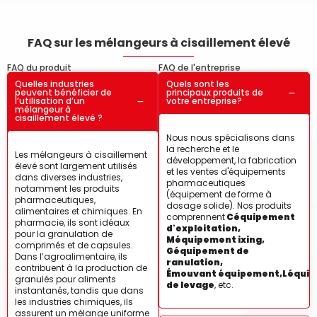
FAQ sur les mélangeurs à cisaillement élevé
FAQ du produit
FAQ de l'entreprise
Quelles industries
Quels sont les
peuvent bénéficier de
principaux produits de
l’utilisation d’un
votre entreprise?
mélangeur à
cisaillement élevé ?
Nous nous spécialisons dans
la recherche et le
Les mélangeurs à cisaillement
développement, la fabrication
élevé sont largement utilisés
et les ventes d'équipements
dans diverses industries,
pharmaceutiques
notamment les produits
(équipement de forme à
pharmaceutiques,
dosage solide). Nos produits
alimentaires et chimiques. En
comprennent
C
équipement
pharmacie, ils sont idéaux
d'exploitation,
pour la granulation de
M
équipement ixing,
comprimés et de capsules.
G
équipement de
Dans l’agroalimentaire, ils
ranulation,
contribuent à la production de
Émouvant
équipement,
L
équi
granulés pour aliments
de levage
, etc.
instantanés, tandis que dans
les industries chimiques, ils
assurent un mélange uniforme