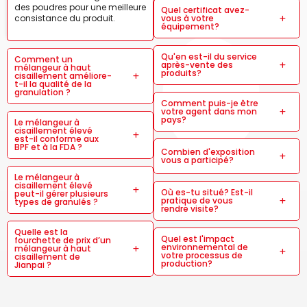
des poudres pour une meilleure
Quel certificat avez-
consistance du produit.
vous à votre
équipement?
Qu'en est-il du service
Comment un
après-vente des
mélangeur à haut
produits?
cisaillement améliore-
t-il la qualité de la
granulation ?
Comment puis-je être
votre agent dans mon
pays?
Le mélangeur à
cisaillement élevé
est-il conforme aux
BPF et à la FDA ?
Combien d'exposition
vous a participé?
Le mélangeur à
cisaillement élevé
Où es-tu situé? Est-il
peut-il gérer plusieurs
pratique de vous
types de granulés ?
rendre visite?
Quelle est la
Quel est l'impact
fourchette de prix d’un
environnemental de
mélangeur à haut
votre processus de
cisaillement de
production?
Jianpai ?